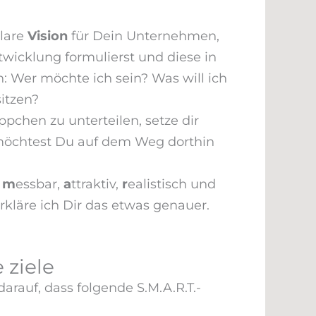
klare
Vision
für Dein Unternehmen,
wicklung formulierst und diese in
: Wer möchte ich sein? Was will ich
itzen?
chen zu unterteilen, setze dir
öchtest Du auf dem Weg dorthin
,
m
essbar,
a
ttraktiv,
r
ealistisch und
kläre ich Dir das etwas genauer.
 ziele
rauf, dass folgende S.M.A.R.T.-