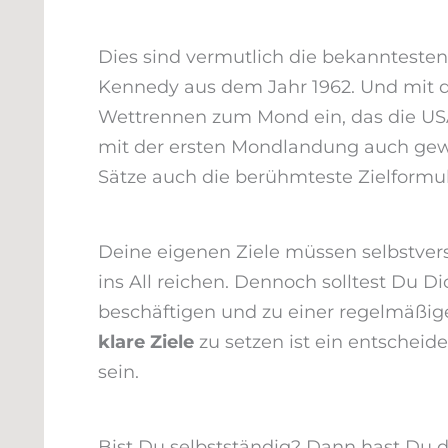
sondern weil es schwer ist.
Wir haben uns entschieden, zum Mond zu 
Dies sind vermutlich die bekanntesten
Kennedy aus dem Jahr 1962. Und mit di
Wettrennen zum Mond ein, das die USA
mit der ersten Mondlandung auch gew
Sätze auch die berühmteste Zielformul
Deine eigenen Ziele müssen selbstvers
ins All reichen. Dennoch solltest Du D
beschäftigen und zu einer regelmäßig
klare Ziele
zu setzen ist ein entscheide
sein.
Bist Du selbstständig? Dann hast Du di