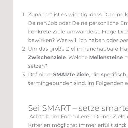
Zunächst ist es wichtig, dass Du eine 
Deinen Job oder Deine persönliche Ent
konkrete Ziele umwandelst. Frage Dich
bewirken? Was will ich haben oder bes
Um das große Ziel in handhabbare Häpp
Zwischenziele
. Welche
Meilensteine
m
setzen?
Definiere
SMARTe Ziele
, die
s
pezifisch
t
ermingebunden sind. Im Folgenden er
Sei SMART – setze smarte
Achte beim Formulieren Deiner Ziele da
Kriterien möglichst immer erfüllt sind: